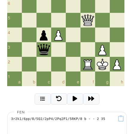
6
5
4
3
2
1
a
b
c
d
e
f
g
h
FEN