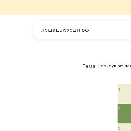
лошадьюходи.рф
Тема:
сокрушающая
1
2
3