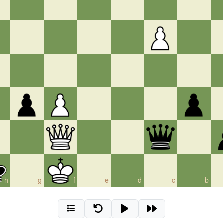
h
g
f
e
d
c
b