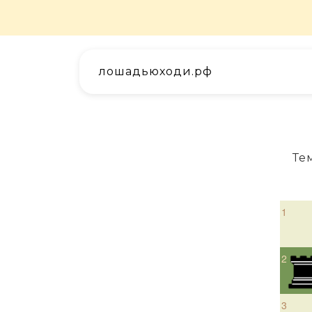
лошадьюходи.рф
Те
1
2
3