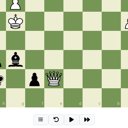
h
g
f
e
d
c
b