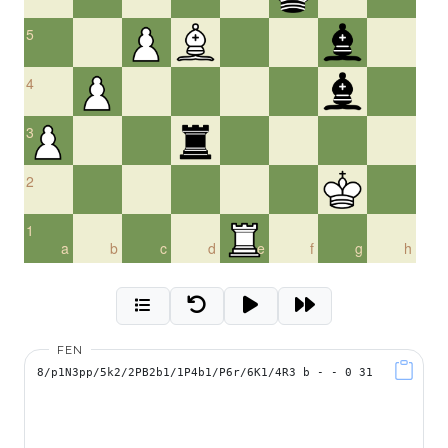
5
4
3
2
1
a
b
c
d
e
f
g
h
FEN