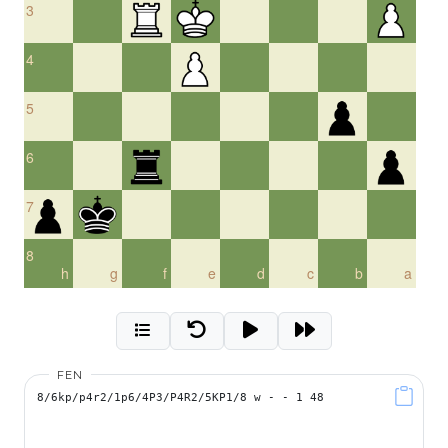
3
4
5
6
7
8
h
g
f
e
d
c
b
a
FEN