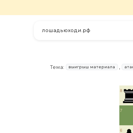
лошадьюходи.рф
Тема:
,
выигрыш материала
ата
8
7
6