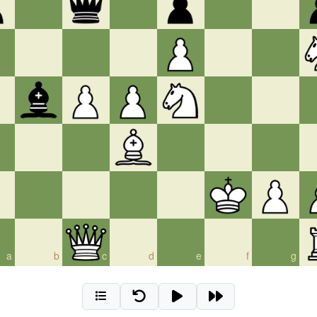
a
b
c
d
e
f
g