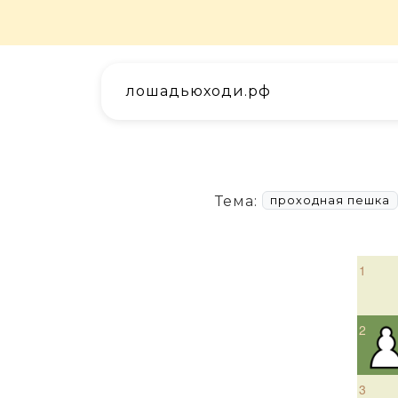
лошадьюходи.рф
Тема:
проходная пешка
1
2
3