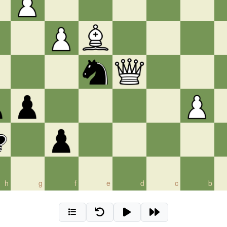
h
g
f
e
d
c
b