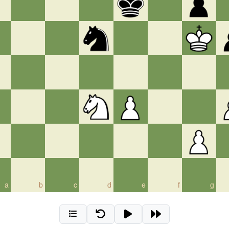
a
b
c
d
e
f
g