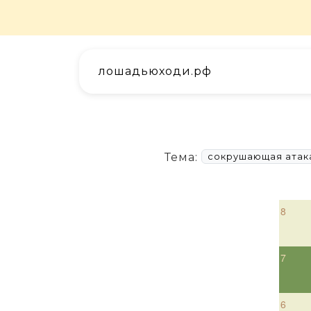
лошадьюходи.рф
Тема:
сокрушающая атак
8
7
6