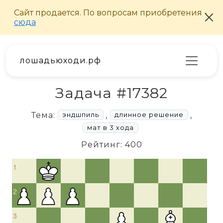
лошадьюходи.рф
Задача #17382
Тема:
,
,
эндшпиль
длинное решение
мат в 3 хода
Рейтинг: 400
1
2
3