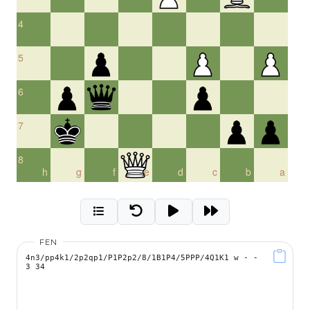
4
5
6
7
8
h
g
f
e
d
c
b
a
FEN