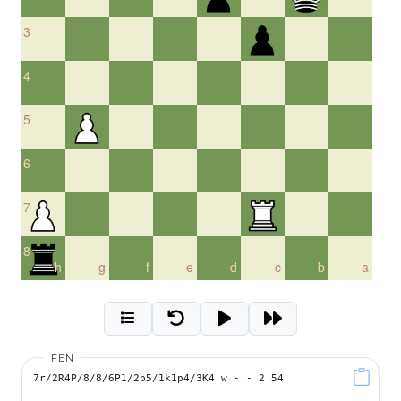
3
4
5
6
7
8
h
g
f
e
d
c
b
a
FEN