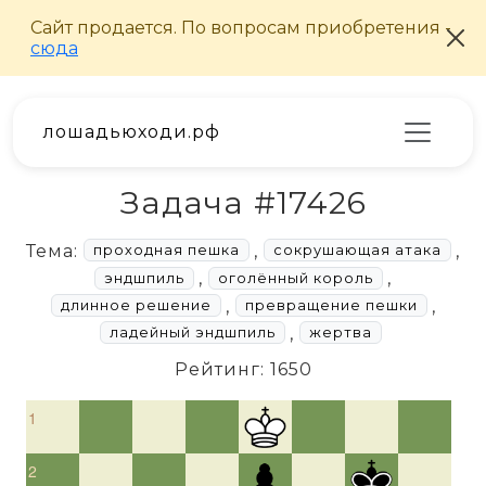
лошадьюходи.рф
Задача #17426
Тема:
,
,
проходная пешка
сокрушающая атака
,
,
эндшпиль
оголённый король
,
,
длинное решение
превращение пешки
,
ладейный эндшпиль
жертва
Рейтинг: 1650
1
2