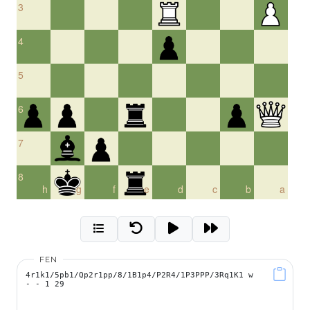
3
4
5
6
7
8
h
g
f
e
d
c
b
a
FEN