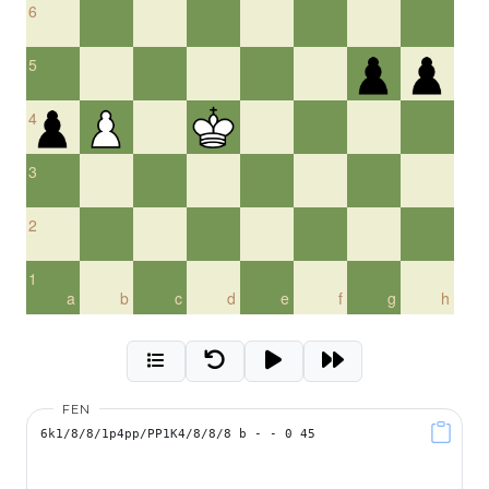
6
5
4
3
2
1
a
b
c
d
e
f
g
h
FEN