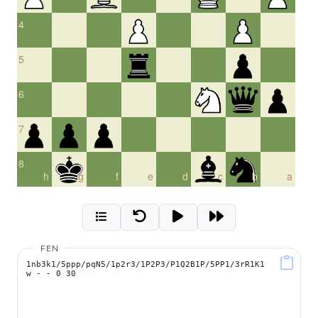
4
5
6
7
8
h
g
f
e
d
c
b
a
FEN