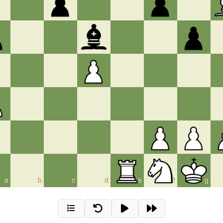
a
b
c
d
e
f
g