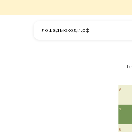
лошадьюходи.рф
Т
8
7
6