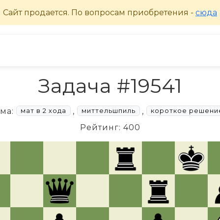
Задача #19541
ема:
,
,
мат в 2 хода
миттельшпиль
короткое решени
Рейтинг: 400