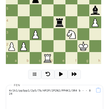
5
4
3
2
1
a
b
c
d
e
f
g
h
FEN