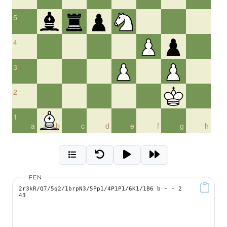
5
4
3
2
1
a
b
c
d
e
f
g
h
FEN