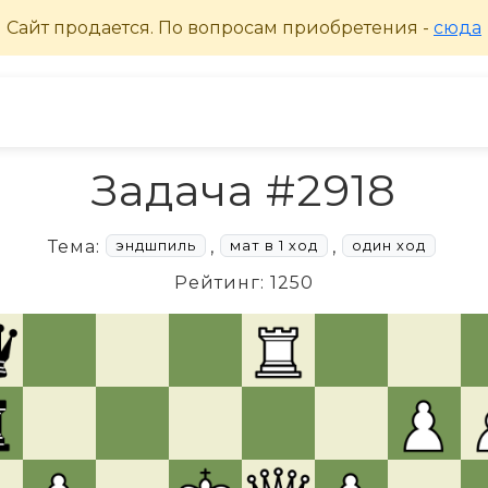
Задача #2918
Тема:
,
,
эндшпиль
мат в 1 ход
один ход
Рейтинг: 1250