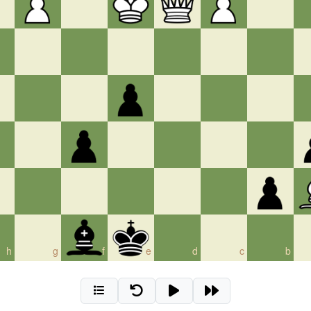
h
g
f
e
d
c
b