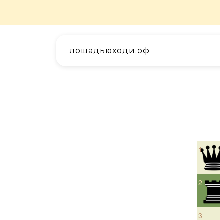
лошадьюходи.рф
1
2
3