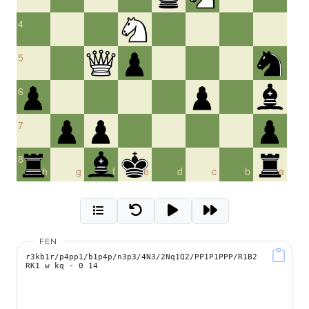
4
5
6
7
8
h
g
f
e
d
c
b
a
FEN