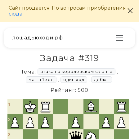
лошадьюходи.рф
Задача #319
Тема:
,
атака на королевском фланге
,
,
мат в 1 ход
один ход
дебют
Рейтинг: 500
1
2
3