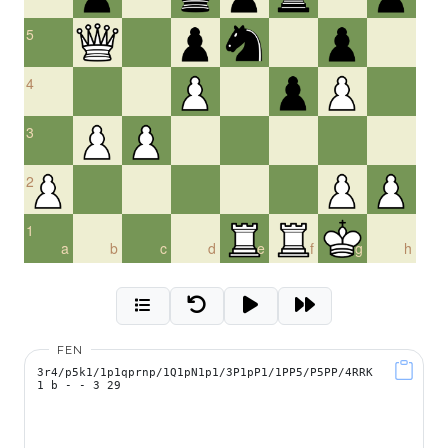
5
4
3
2
1
a
b
c
d
e
f
g
h
FEN