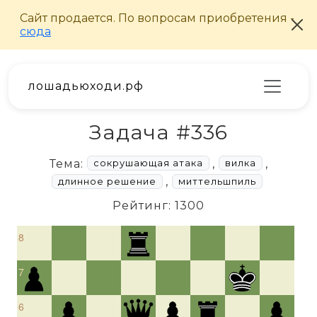
лошадьюходи.рф
Задача #336
Тема:
,
,
сокрушающая атака
вилка
,
длинное решение
миттельшпиль
Рейтинг: 1300
8
7
6