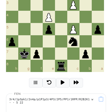
3
4
5
6
7
8
h
g
f
e
d
c
b
a
FEN