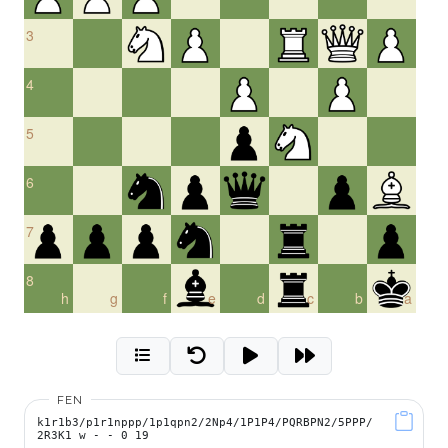
3
4
5
6
7
8
h
g
f
e
d
c
b
a
FEN