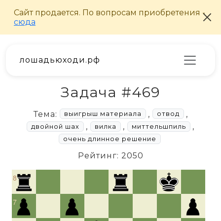
лошадьюходи.рф
Задача #469
Тема:
,
,
выигрыш материала
отвод
,
,
,
двойной шах
вилка
миттельшпиль
очень длинное решение
Рейтинг: 2050
8
7