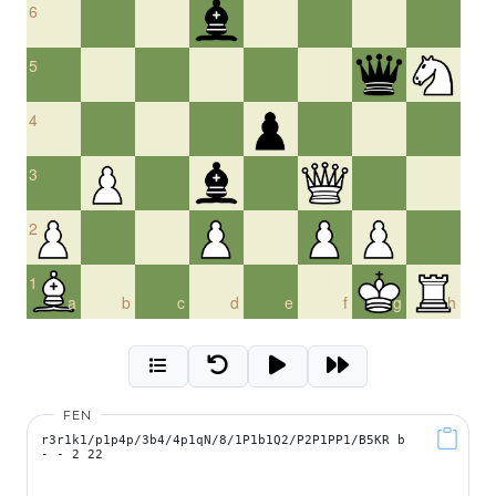
6
5
4
3
2
1
a
b
c
d
e
f
g
h
FEN