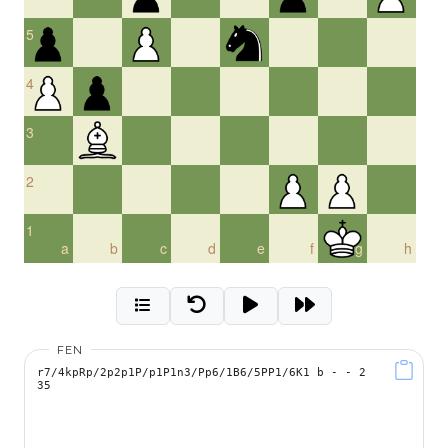
5
4
3
2
1
a
b
c
d
e
f
g
h
FEN