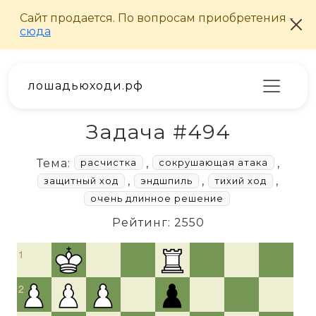
лошадьюходи.рф
Задача #494
Тема:
,
,
расчистка
сокрушающая атака
,
,
,
защитный ход
эндшпиль
тихий ход
очень длинное решение
Рейтинг: 2550
1
2