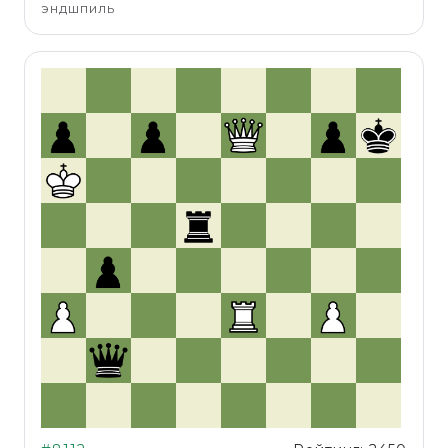
эндшпиль