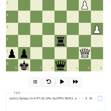
3
4
5
6
7
8
h
g
f
e
d
c
b
a
FEN