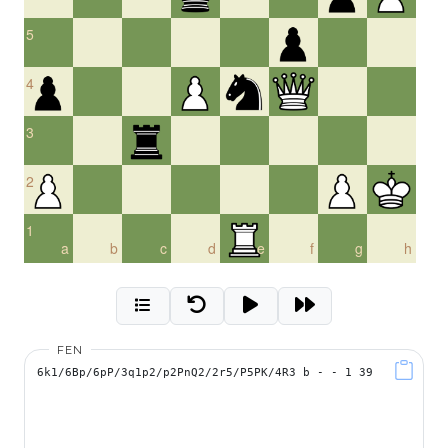
5
4
3
2
1
a
b
c
d
e
f
g
h
FEN