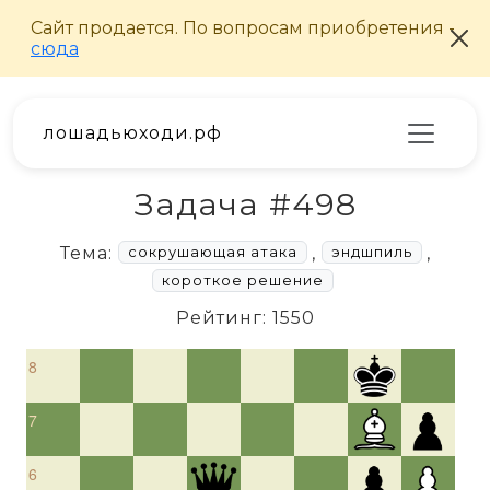
лошадьюходи.рф
Задача #498
Тема:
,
,
сокрушающая атака
эндшпиль
короткое решение
Рейтинг: 1550
8
7
6