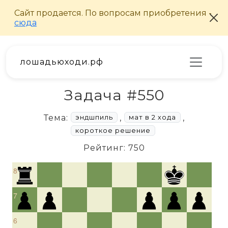
лошадьюходи.рф
Задача #550
Тема:
,
,
эндшпиль
мат в 2 хода
короткое решение
Рейтинг: 750
8
7
6