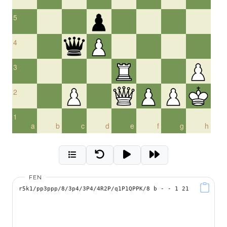
5
4
3
2
1
a
b
c
d
e
f
g
h
FEN