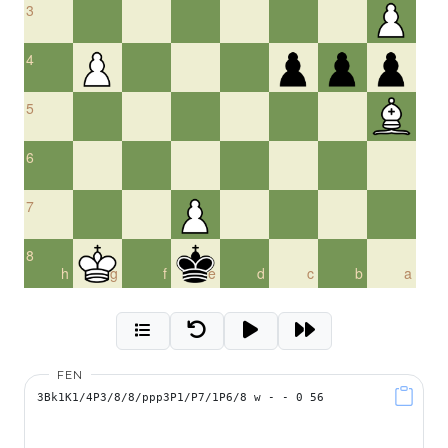
3
4
5
6
7
8
h
g
f
e
d
c
b
a
FEN