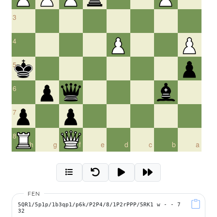
3
4
5
6
7
8
h
g
f
e
d
c
b
a
FEN