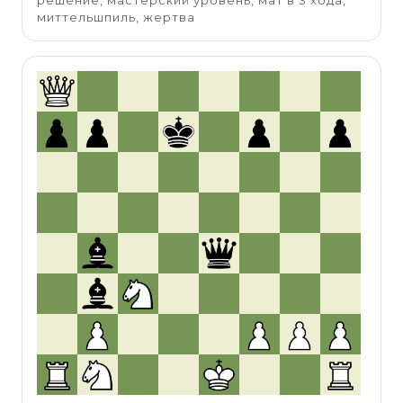
решение, мастерский уровень, мат в 3 хода,
миттельшпиль, жертва