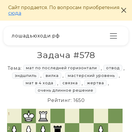
лошадьюходи.рф
Задача #578
Тема:
,
,
мат по последней горизонтали
отвод
,
,
,
эндшпиль
вилка
мастерский уровень
,
,
,
мат в 4 хода
связка
жертва
очень длинное решение
Рейтинг: 1650
1
2