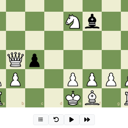
a
b
c
d
e
f
g