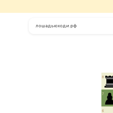
лошадьюходи.рф
8
7
6