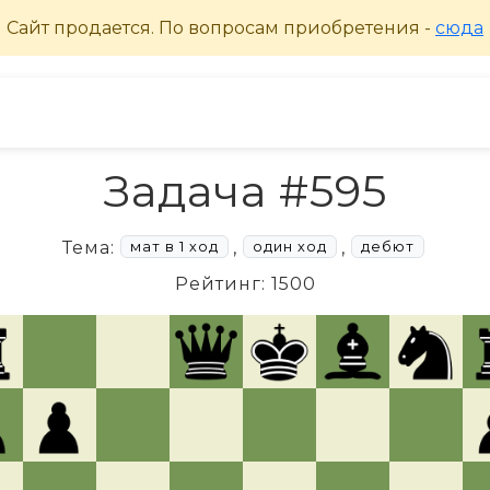
Задача #595
Тема:
,
,
мат в 1 ход
один ход
дебют
Рейтинг: 1500