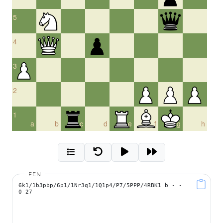
5
4
3
2
1
a
b
c
d
e
f
g
h
FEN