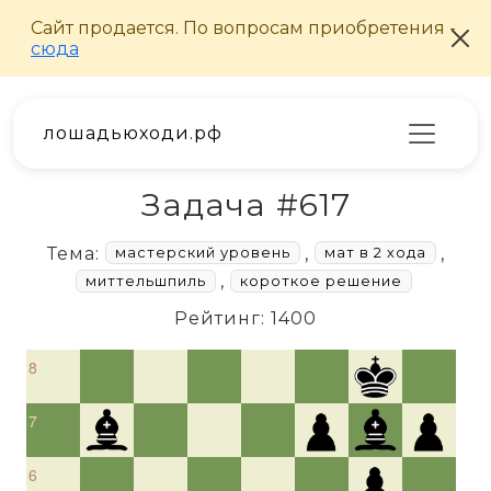
лошадьюходи.рф
Задача #617
Тема:
,
,
мастерский уровень
мат в 2 хода
,
миттельшпиль
короткое решение
Рейтинг: 1400
8
7
6