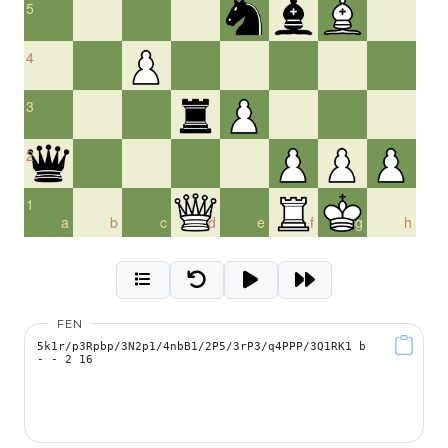
5
4
3
2
1
a
b
c
d
e
f
g
h
FEN