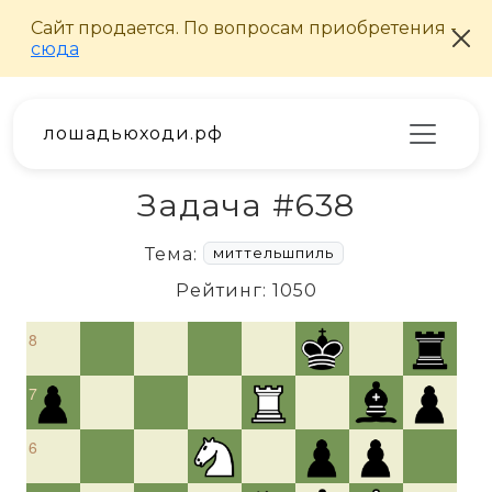
лошадьюходи.рф
Задача #638
Тема:
миттельшпиль
Рейтинг: 1050
8
7
6