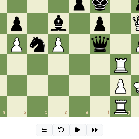
a
b
c
d
e
f
g