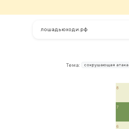
лошадьюходи.рф
Тема:
сокрушающая атака
8
7
6