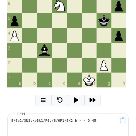
6
5
4
3
2
1
a
b
c
d
e
f
g
h
FEN