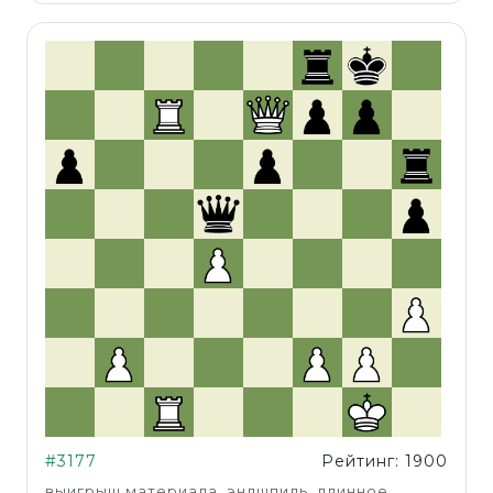
#3177
Рейтинг: 1900
выигрыш материала, эндшпиль, длинное