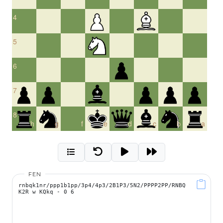
4
5
6
7
8
h
g
f
e
d
c
b
a
FEN