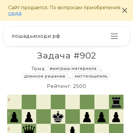
лошадьюходи.рф
Задача #902
Тема:
,
выигрыш материала
,
длинное решение
миттельшпиль
Рейтинг: 2500
8
7
6