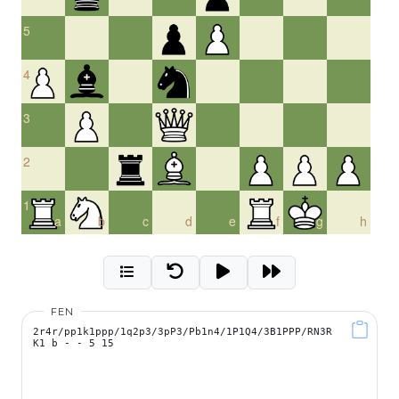
5
4
3
2
1
a
b
c
d
e
f
g
h
FEN