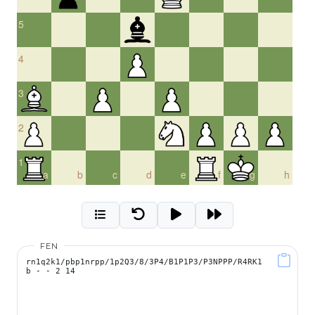
5
4
3
2
1
a
b
c
d
e
f
g
h
FEN