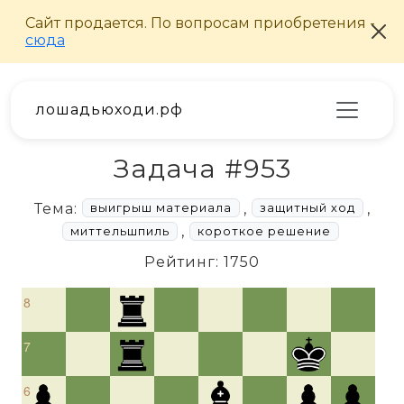
лошадьюходи.рф
Задача #953
Тема:
,
,
выигрыш материала
защитный ход
,
миттельшпиль
короткое решение
Рейтинг: 1750
8
7
6