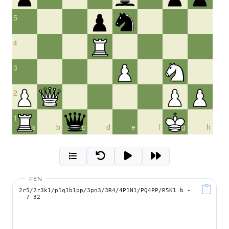
5
4
3
2
1
a
b
c
d
e
f
g
h
FEN