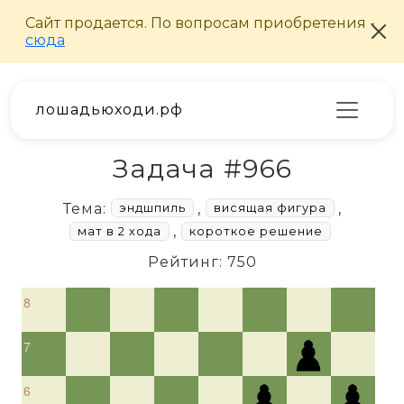
лошадьюходи.рф
Задача #966
Тема:
,
,
эндшпиль
висящая фигура
,
мат в 2 хода
короткое решение
Рейтинг: 750
8
7
6