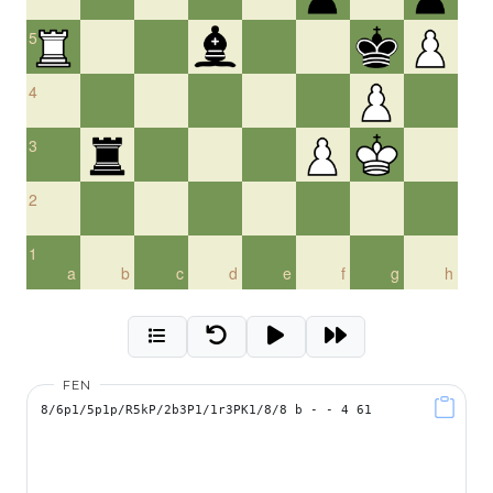
5
4
3
2
1
a
b
c
d
e
f
g
h
FEN