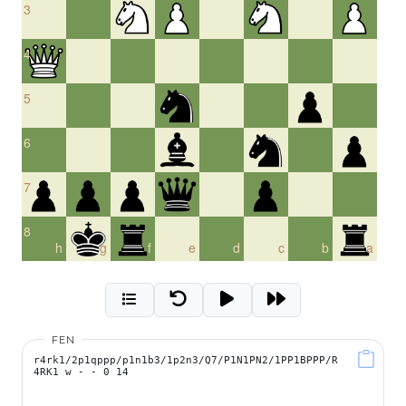
3
4
5
6
7
8
h
g
f
e
d
c
b
a
FEN