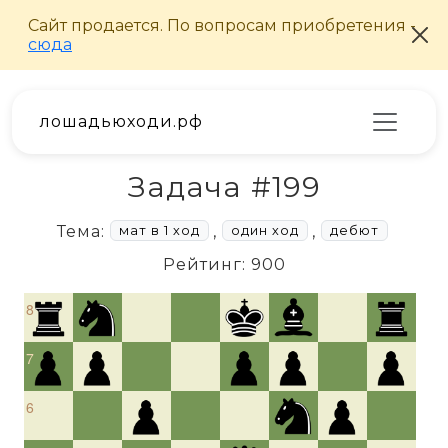
лошадьюходи.рф
Задача #199
Тема:
,
,
мат в 1 ход
один ход
дебют
Рейтинг: 900
8
7
6