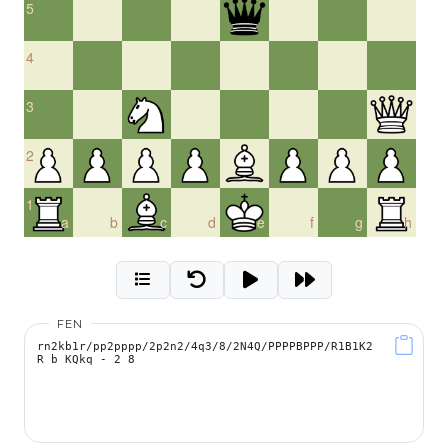
5
4
3
2
1
a
b
c
d
e
f
g
h
FEN