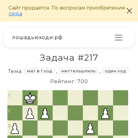
лошадьюходи.рф
Задача #217
Тема:
,
,
мат в 1 ход
миттельшпиль
один ход
Рейтинг: 700
1
2
3