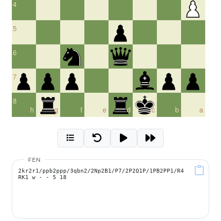
4
5
6
7
8
h
g
f
e
d
c
b
a
FEN