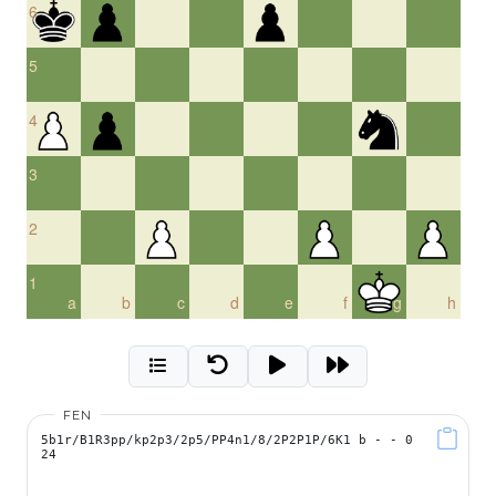
6
5
4
3
2
1
a
b
c
d
e
f
g
h
FEN