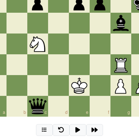
a
b
c
d
e
f
g