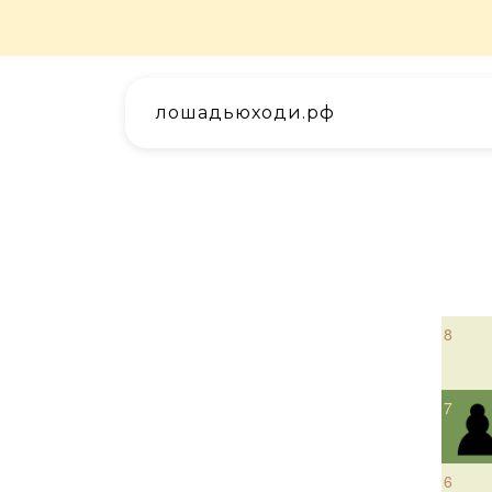
лошадьюходи.рф
8
7
6