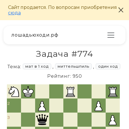
лошадьюходи.рф
Задача #774
Тема:
,
,
мат в 1 ход
миттельшпиль
один ход
Рейтинг: 950
1
2
3