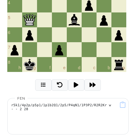
4
5
6
7
8
h
g
f
e
d
c
b
a
FEN