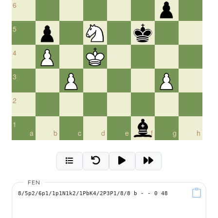
6
5
4
3
2
1
a
b
c
d
e
f
g
h
FEN