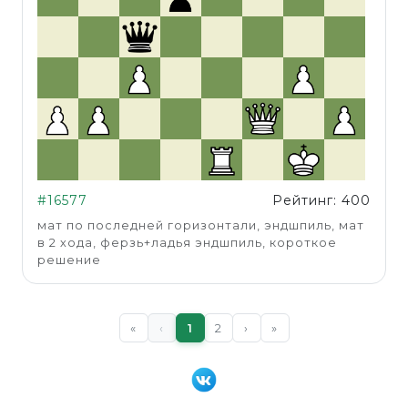
#16577
Рейтинг: 400
мат по последней горизонтали, эндшпиль, мат
в 2 хода, ферзь+ладья эндшпиль, короткое
решение
«
‹
1
2
›
»